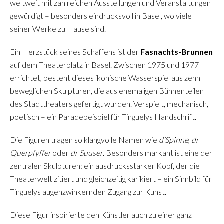
weltweit mit zahlreichen Ausstellungen und Veranstaltungen
gewürdigt – besonders eindrucksvoll in Basel, wo viele
seiner Werke zu Hause sind.
Ein Herzstück seines Schaffens ist der
Fasnachts-Brunnen
auf dem Theaterplatz in Basel. Zwischen 1975 und 1977
errichtet, besteht dieses ikonische Wasserspiel aus zehn
beweglichen Skulpturen, die aus ehemaligen Bühnenteilen
des Stadttheaters gefertigt wurden. Verspielt, mechanisch,
poetisch – ein Paradebeispiel für Tinguelys Handschrift.
Die Figuren tragen so klangvolle Namen wie
d’Spinne
,
dr
Querpfyffer
oder
dr Suuser
. Besonders markant ist eine der
zentralen Skulpturen: ein ausdrucksstarker Kopf, der die
Theaterwelt zitiert und gleichzeitig karikiert – ein Sinnbild für
Tinguelys augenzwinkernden Zugang zur Kunst.
Diese Figur inspirierte den Künstler auch zu einer ganz