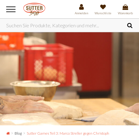
Anmelden
Wunschliste
Warenkorb
Blog
Sutter Games Teil 3: Marco Streller gegen Christoph