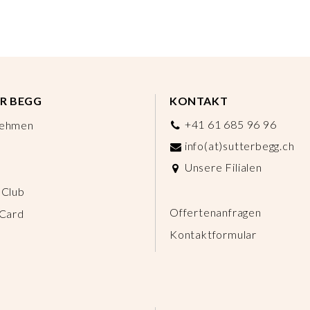
R BEGG
KONTAKT
+41 61 685 96 96
nehmen
info(at)sutterbegg.ch
Unsere Filialen
 Club
Offertenanfragen
 Card
Kontaktformular