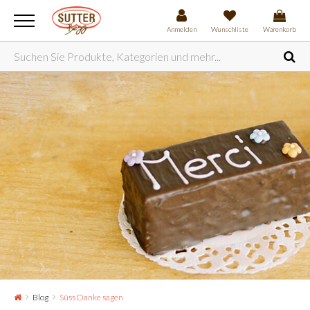
Anmelden
Wunschliste
Warenkorb
Blog
Süss Danke sagen