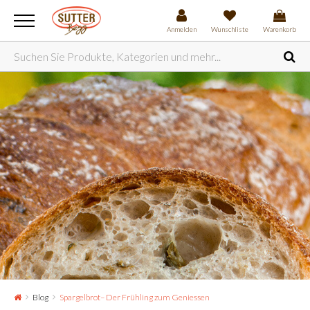
Anmelden
Wunschliste
Warenkorb
Blog
Spargelbrot– Der Frühling zum Geniessen