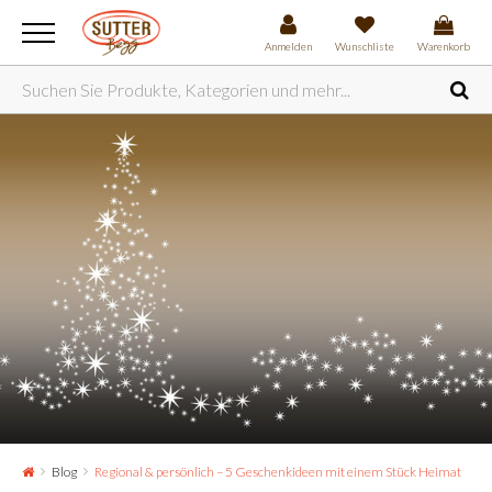
Anmelden
Wunschliste
Warenkorb
Blog
Regional & persönlich – 5 Geschenkideen mit einem Stück Heimat