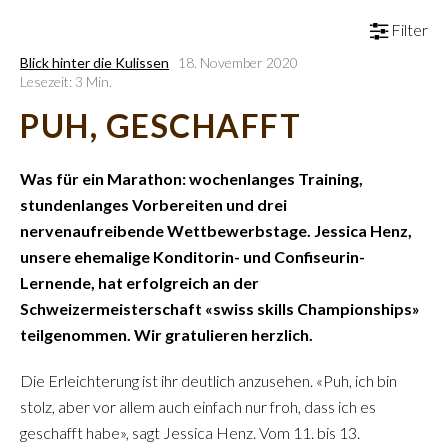
Filter
Blick hinter die Kulissen
18. November 2020
Lesezeit: 3 Min.
PUH, GESCHAFFT
Was für ein Marathon: wochenlanges Training,
stundenlanges Vorbereiten und drei
nervenaufreibende Wettbewerbstage. Jessica Henz,
unsere ehemalige Konditorin- und Confiseurin-
Lernende, hat erfolgreich an der
Schweizermeisterschaft «swiss skills Championships»
teilgenommen. Wir gratulieren herzlich.
Die Erleichterung ist ihr deutlich anzusehen. «Puh, ich bin
stolz, aber vor allem auch einfach nur froh, dass ich es
geschafft habe», sagt Jessica Henz. Vom 11. bis 13.