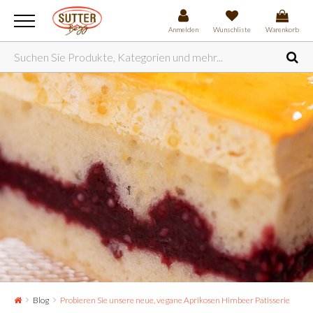
Anmelden
Wunschliste
Warenkorb
Blog
Probieren Sie unsere neue, vegane Aprikosen Himbeer Patisserie