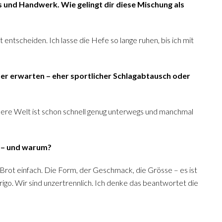
 und Handwerk. Wie gelingt dir diese Mischung als
t entscheiden. Ich lasse die Hefe so lange ruhen, bis ich mit
ber erwarten – eher sportlicher Schlagabtausch oder
sere Welt ist schon schnell genug unterwegs und manchmal
r – und warum?
s Brot einfach. Die Form, der Geschmack, die Grösse – es ist
Urigo. Wir sind unzertrennlich. Ich denke das beantwortet die