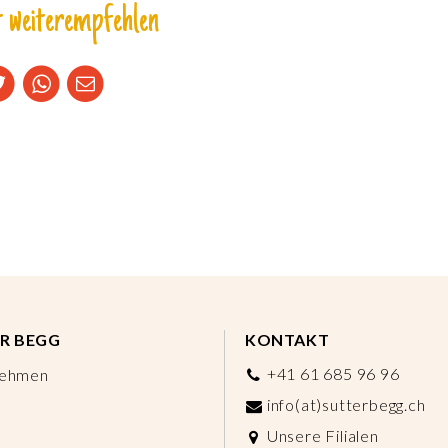
 weiterempfehlen
R BEGG
KONTAKT
+41 61 685 96 96
nehmen
info(at)sutterbegg.ch
Unsere Filialen