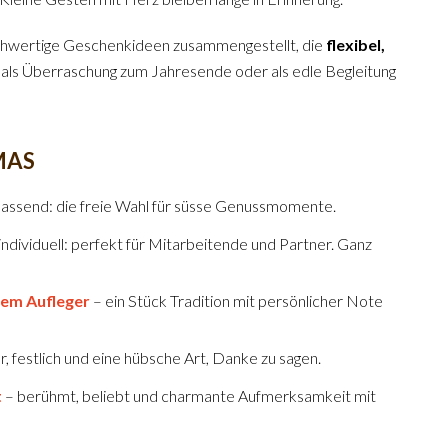
 hochwertige Geschenkideen zusammengestellt, die
flexibel,
 als Überraschung zum Jahresende oder als edle Begleitung
MAS
passend: die freie Wahl für süsse Genussmomente.
d individuell: perfekt für Mitarbeitende und Partner. Ganz
llem Aufleger
– ein Stück Tradition mit persönlicher Note
 festlich und eine hübsche Art, Danke zu sagen.
t
– berühmt, beliebt und charmante Aufmerksamkeit mit