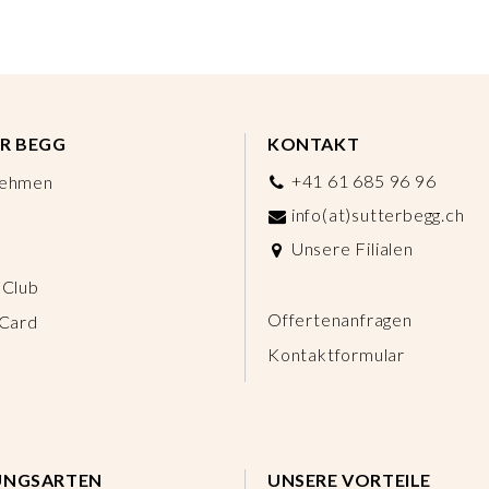
R BEGG
KONTAKT
+41 61 685 96 96
nehmen
info(at)sutterbegg.ch
Unsere Filialen
 Club
Offertenanfragen
 Card
Kontaktformular
UNGSARTEN
UNSERE VORTEILE