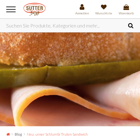
Anmelden
Wunschliste
Warenkorb
Blog
Neu: unser Schlumbi Truten Sandwich