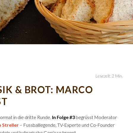
Lesezeit: 2 Min.
SIK & BROT: MARCO
ST
ormat in die dritte Runde.
In Folge #3
begrüsst Moderator
 Streller
– Fussballlegende, TV-Experte und Co-Founder
adeln und kulinarische Genüsse brennt.