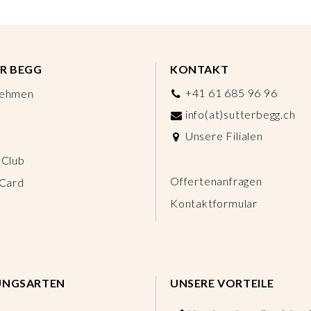
R BEGG
KONTAKT
+41 61 685 96 96
nehmen
info(at)sutterbegg.ch
Unsere Filialen
 Club
Offertenanfragen
 Card
Kontaktformular
UNGSARTEN
UNSERE VORTEILE