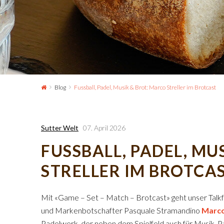
Blog
Fussball, Padel, Musik & Brot: Marco Streller im Brotcast
Sutter Welt
07. April 2026
FUSSBALL, PADEL, MU
STRELLER IM BROTCA
Mit «Game – Set – Match – Brotcast» geht unser Talkf
und Markenbotschafter Pasquale Stramandino
Marco
Padelwerk, der neben dem Spielfeld auch für Musik, P