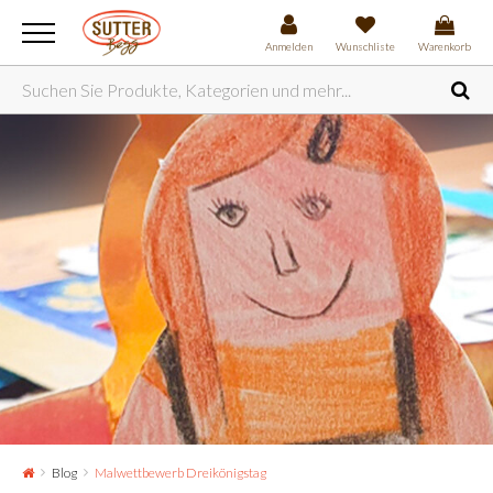
Anmelden
Wunschliste
Warenkorb
Blog
Malwettbewerb Dreikönigstag