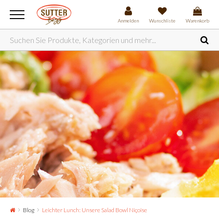
Anmelden
Wunschliste
Warenkorb
Blog
Leichter Lunch: Unsere Salad Bowl Niçoise