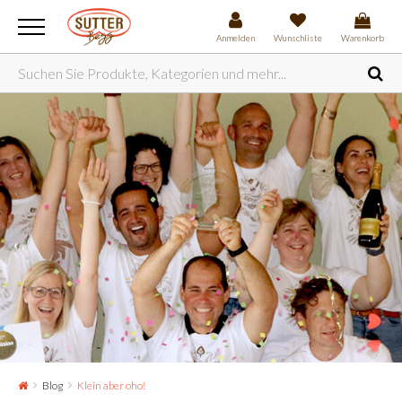
Anmelden
Wunschliste
Warenkorb
Blog
Klein aber oho!