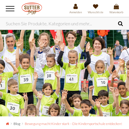
Anmelden
Wunschliste
Warenkorb
Blog
Bewegung macht Kinder stark – Die Kindersportschule entdecken!