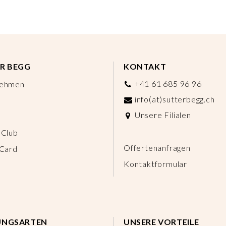
R BEGG
KONTAKT
+41 61 685 96 96
nehmen
info(at)sutterbegg.ch
Unsere Filialen
 Club
Offertenanfragen
 Card
Kontaktformular
UNGSARTEN
UNSERE VORTEILE