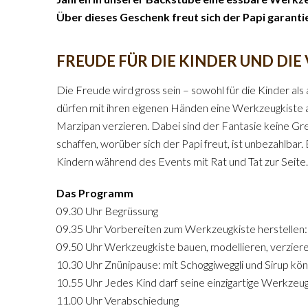
Über dieses Geschenk freut sich der Papi garanti
FREUDE FÜR DIE KINDER UND DIE
Die Freude wird gross sein – sowohl für die Kinder als
dürfen mit ihren eigenen Händen eine Werkzeugkist
Marzipan verzieren. Dabei sind der Fantasie keine G
schaffen, worüber sich der Papi freut, ist unbezahlbar
Kindern während des Events mit Rat und Tat zur Seite.
Das Programm
09.30 Uhr Begrüssung
09.35 Uhr Vorbereiten zum Werkzeugkiste herstellen
09.50 Uhr Werkzeugkiste bauen, modellieren, verzier
10.30 Uhr Znünipause: mit Schoggiweggli und Sirup kön
10.55 Uhr Jedes Kind darf seine einzigartige Werkzeu
11.00 Uhr Verabschiedung