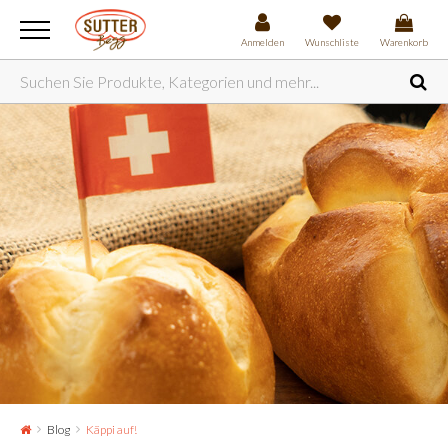
Anmelden
Wunschliste
Warenkorb
Blog
Käppi auf!