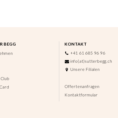
R BEGG
KONTAKT
+41 61 685 96 96
nehmen
info(at)sutterbegg.ch
Unsere Filialen
 Club
Offertenanfragen
 Card
Kontaktformular