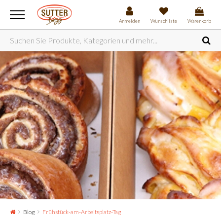
Anmelden
Wunschliste
Warenkorb
Blog
Frühstück-am-Arbeitsplatz-Tag