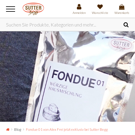
Anmelden
Wunschliste
Warenkorb
Blog
Fondue 01 von Alex Frei jetzt exklusiv bei Sutter Begg