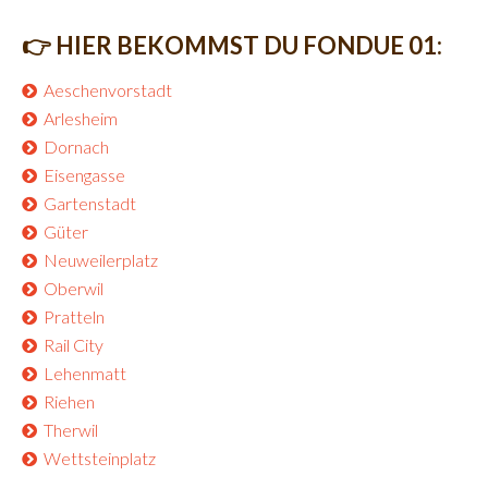
👉
HIER BEKOMMST DU FONDUE 01:
Aeschenvorstadt
Arlesheim
Dornach
Eisengasse
Gartenstadt
Güter
Neuweilerplatz
Oberwil
Pratteln
Rail City
Lehenmatt
Riehen
Therwil
Wettsteinplatz