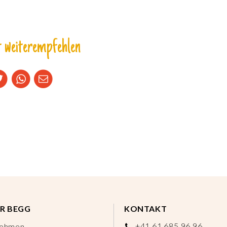
 weiterempfehlen
R BEGG
KONTAKT
+41 61 685 96 96
nehmen