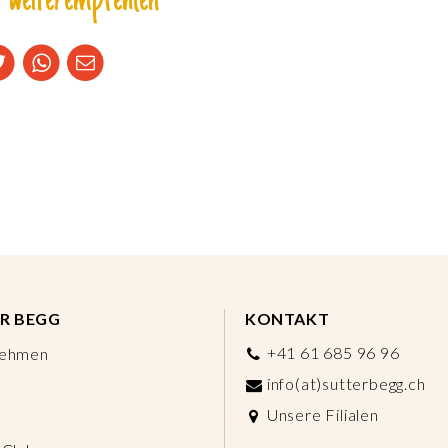
 weiterempfehlen
R BEGG
KONTAKT
+41 61 685 96 96
nehmen
info(at)sutterbegg.ch
Unsere Filialen