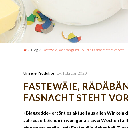
Blog
Fastewäie, Rädäbäng und Co. – die Fasnacht steht vor der T
Unsere Produkte
24. Februar 2020
FASTEWÄIE, RÄDÄBÄNG
FASNACHT STEHT VOR
«Blaggedde» ertönt es aktuell aus allen Winkeln d
Jahreszeit. Schon in weniger als zwei Wochen fäll
eine ganze Weile – mit Fastewäie, Schenkeli, Zige