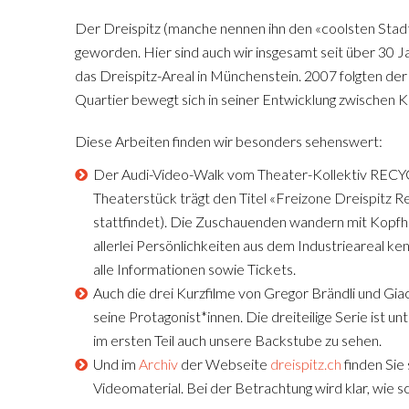
Der Dreispitz (manche nennen ihn den «coolsten Stadtt
geworden. Hier sind auch wir insgesamt seit über 30 
das Dreispitz-Areal in Münchenstein. 2007 folgten der
Quartier bewegt sich in seiner Entwicklung zwischen Ku
Diese Arbeiten finden wir besonders sehenswert:
Der Audi-Video-Walk vom Theater-Kollektiv RECY
Theaterstück trägt den Titel «Freizone Dreispitz R
stattfindet). Die Zuschauenden wandern mit Kopfh
allerlei Persönlichkeiten aus dem Industrieareal k
alle Informationen sowie Tickets.
Auch die drei Kurzfilme von Gregor Brändli und Giacu
seine Protagonist*innen. Die dreiteilige Serie ist unt
im ersten Teil auch unsere Backstube zu sehen.
Und im
Archiv
der Webseite
dreispitz.ch
finden Sie
Videomaterial. Bei der Betrachtung wird klar, wie s