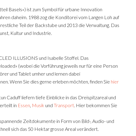
eil Basels») ist zum Symbol für urbane Innovation
Jahren daheim. 1988 zog die Konditorei vom Langen Loh auf
 restliche Teil der Backstube und 2013 die Verwaltung. Das
nst, Kultur und Industrie.
CLED ILLUSIONS und Isabelle Stoffel. Das
eloaded» (wobei die Vorführung jeweils nur für eine Person
örer und Tablet umher und lernen dabei
ennen. Wenn Sie dies gerne erleben möchten, finden Sie
hier
n Caduff liefern tiefe Einblicke in das Dreispitzareal und
erteilt in
Essen
,
Musik
und
Transport
. Hier bekommen Sie
 spannende Zeitdokumente in Form von Bild-, Audio- und
chnell sich das 50 Hektar grosse Areal verändert.