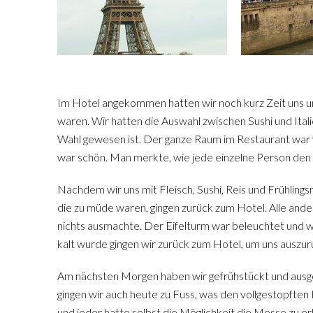
Im Hotel angekommen hatten wir noch kurz Zeit uns u
waren. Wir hatten die Auswahl zwischen Sushi und Itali
Wahl gewesen ist. Der ganze Raum im Restaurant war 
war schön. Man merkte, wie jede einzelne Person den
Nachdem wir uns mit Fleisch, Sushi, Reis und Frühlingsr
die zu müde waren, gingen zurück zum Hotel. Alle and
nichts ausmachte. Der Eifelturm war beleuchtet und 
kalt wurde gingen wir zurück zum Hotel, um uns auszur
Am nächsten Morgen haben wir gefrühstückt und ausge
gingen wir auch heute zu Fuss, was den vollgestopfte
und jeder hatte selbst die Möglichkeit die Messe zu e