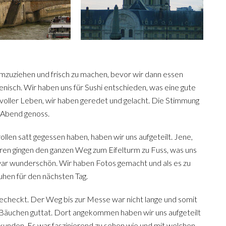
mzuziehen und frisch zu machen, bevor wir dann essen
enisch. Wir haben uns für Sushi entschieden, was eine gute
voller Leben, wir haben geredet und gelacht. Die Stimmung
 Abend genoss.
ollen satt gegessen haben, haben wir uns aufgeteilt. Jene,
eren gingen den ganzen Weg zum Eifelturm zu Fuss, was uns
war wunderschön. Wir haben Fotos gemacht und als es zu
uhen für den nächsten Tag.
checkt. Der Weg bis zur Messe war nicht lange und somit
n Bäuchen guttat. Dort angekommen haben wir uns aufgeteilt
rkunden. Es war faszinierend zu sehen wie und mit welchen