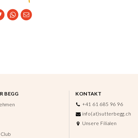
R BEGG
KONTAKT
+41 61 685 96 96
nehmen
info(at)sutterbegg.ch
Unsere Filialen
 Club