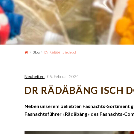
Blog
Dr Rädäbäng isch do!
Neuheiten
05. Februar 2024
DR RÄDÄBÄNG ISCH D
Neben unserem beliebten Fasnachts-Sortiment gib
Fasnachtsführer «Rädäbäng» des Fasnachts-Comité