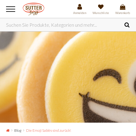
Anmelden
Wunschliste
Warenkorb
Blog
Die Emoji Sablés sind zurück!