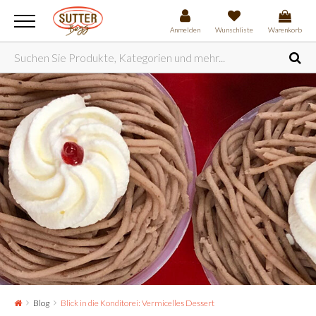
Anmelden
Wunschliste
Warenkorb
Blog
Blick in die Konditorei: Vermicelles Dessert