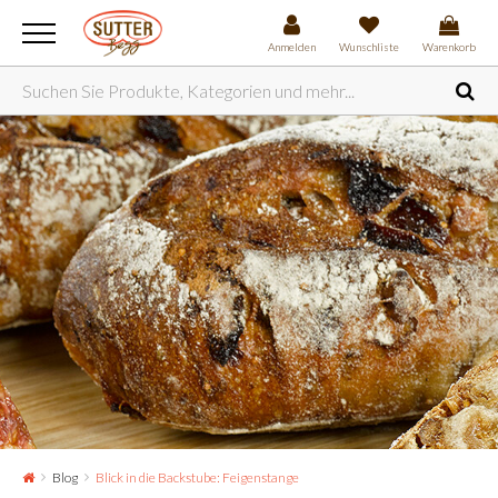
Anmelden
Wunschliste
Warenkorb
Blog
Blick in die Backstube: Feigenstange