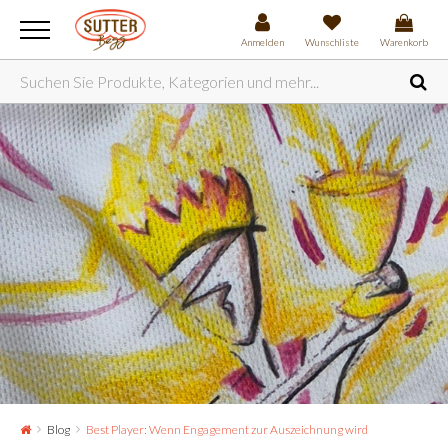
Anmelden
Wunschliste
Warenkorb
Blog
Best Player: Wenn Engagement zur Auszeichnung wird