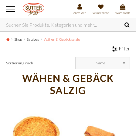
Anmelden
Wunschliste
Warenkorb
Shop
Salziges
Wähen & Gebäck salzig
Filter
Sortierung nach
Name
WÄHEN & GEBÄCK
SALZIG