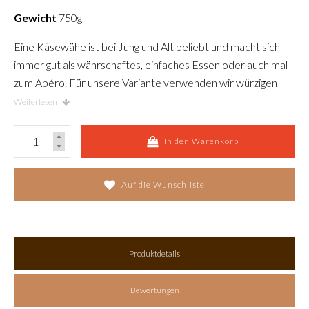
Gewicht
750g
Eine Käsewähe ist bei Jung und Alt beliebt und macht sich
immer gut als währschaftes, einfaches Essen oder auch mal
zum Apéro. Für unsere Variante verwenden wir würzigen
Emmentaler und Appenzeller Käse.
Weiterlesen
In den Warenkorb
Auf die Wunschliste
Produktdetails
Bewertungen