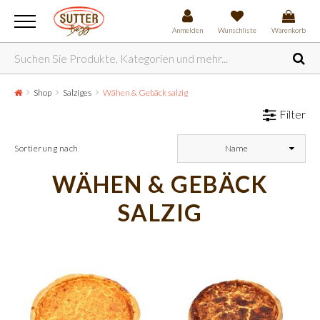
Anmelden
Wunschliste
Warenkorb
Shop
Salziges
Wähen & Gebäck salzig
Filter
Sortierung nach
Name
WÄHEN & GEBÄCK
SALZIG