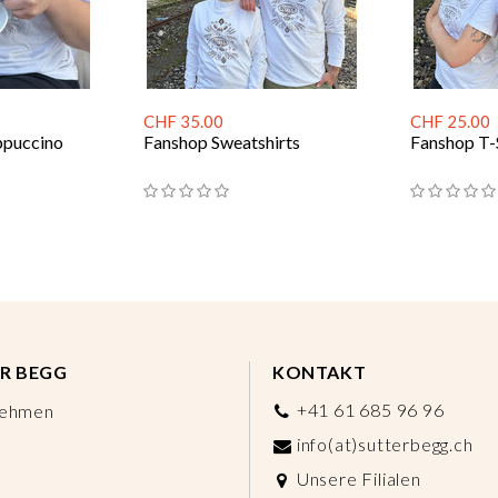
CHF 35.00
CHF 25.00
ppuccino
Fanshop Sweatshirts
Fanshop T-
R BEGG
KONTAKT
+41 61 685 96 96
nehmen
info(at)sutterbegg.ch
Unsere Filialen