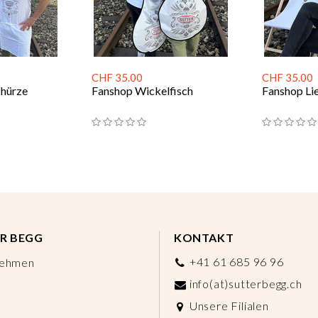
CHF 35.00
CHF 35.00
hürze
Fanshop Wickelfisch
Fanshop Li
R BEGG
KONTAKT
+41 61 685 96 96
nehmen
info(at)sutterbegg.ch
Unsere Filialen