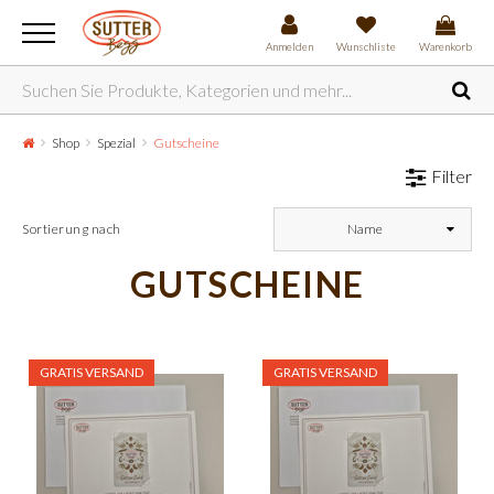
Anmelden
Wunschliste
Warenkorb
Shop
Spezial
Gutscheine
Filter
Sortierung nach
Name
GUTSCHEINE
GRATIS VERSAND
GRATIS VERSAND