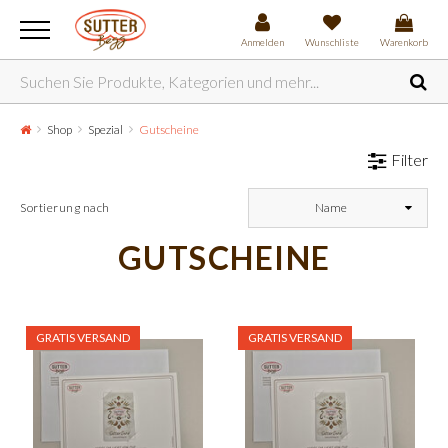
Anmelden
Wunschliste
Warenkorb
Shop
Spezial
Gutscheine
Filter
Sortierung nach
Name
GUTSCHEINE
GRATIS VERSAND
GRATIS VERSAND