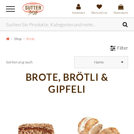
Anmelden
Wunschliste
Warenkorb
Shop
Brote
Filter
Sortierung nach
Name
BROTE, BRÖTLI &
GIPFELI