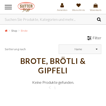
Anmelden
Wunschliste
Warenkorb
Shop
Brote
Filter
Sortierung nach
Name
BROTE, BRÖTLI &
GIPFELI
Keine Produkte gefunden.
1