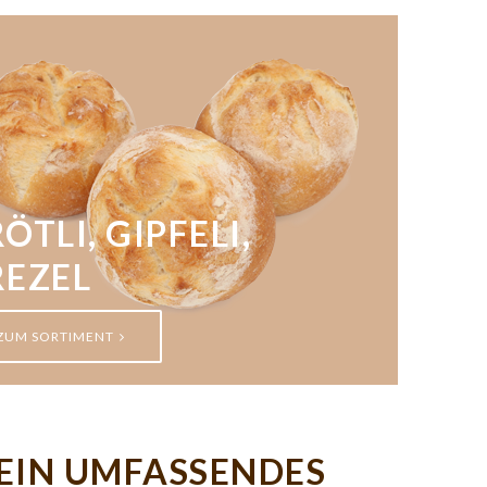
ÖTLI, GIPFELI,
REZEL
ZUM SORTIMENT
– EIN UMFASSENDES