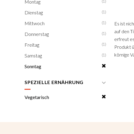
(1)
Montag
(1)
Dienstag
(1)
Mittwoch
Es ist ni
auf den T
(1)
Donnerstag
erfreut es
(1)
Freitag
Produkt ü
körnige Va
(1)
Samstag
Sonntag
SPEZIELLE ERNÄHRUNG
Vegetarisch