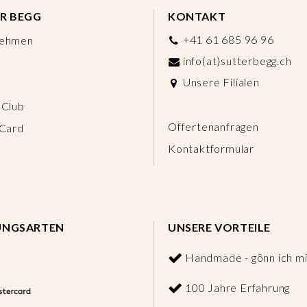
R BEGG
KONTAKT
+41 61 685 96 96
nehmen
info(at)sutterbegg.ch
Unsere Filialen
 Club
Offertenanfragen
 Card
Kontaktformular
UNGSARTEN
UNSERE VORTEILE
Handmade - gönn ich mi
100 Jahre Erfahrung