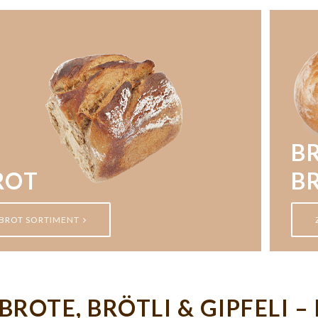
BR
ROT
B
BROT SORTIMENT
BROTE, BRÖTLI & GIPFELI 