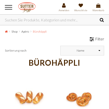
Anmelden
Wunschliste
Warenkorb
Shop
Apéro
Bürohäppli
Filter
Sortierung nach
Name
BÜROHÄPPLI