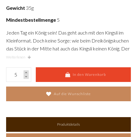
Gewicht
35g
Mindestbestellmenge
5
Jeden Tag ein König sein! Das geht auch mit den Kingsli im
Kleinformat. Doch keine Sorge: wie beim Dreikönigskuchen
das Stück in der Mitte hat auch das Kingsli keinen König. Der
luftige Hefeteig mit Mandelmasse und Sultaninen ist
Weiterlesen
königlich genug.
In den Warenkorb
Auf die Wunschliste
Produktdetails