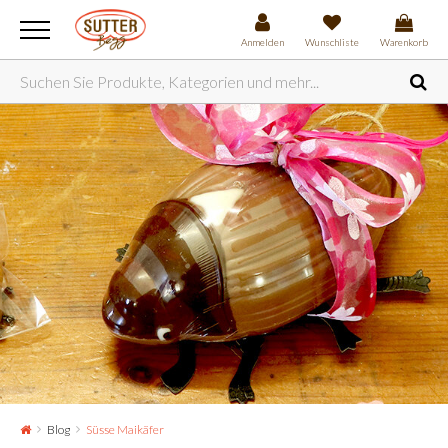
Anmelden
Wunschliste
Warenkorb
Blog
Süsse Maikäfer