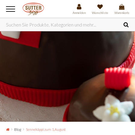
Anmelden
Wunschliste
Warenkorb
Blog
Sennekäppi zum 1.August