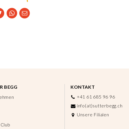
R BEGG
KONTAKT
+41 61 685 96 96
nehmen
info(at)sutterbegg.ch
Unsere Filialen
 Club