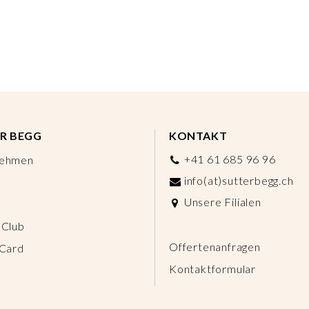
R BEGG
KONTAKT
+41 61 685 96 96
nehmen
info(at)sutterbegg.ch
Unsere Filialen
 Club
Offertenanfragen
 Card
Kontaktformular