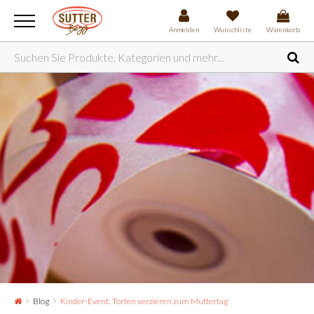
Anmelden
Wunschliste
Warenkorb
Blog
Kinder-Event: Torten verzieren zum Muttertag