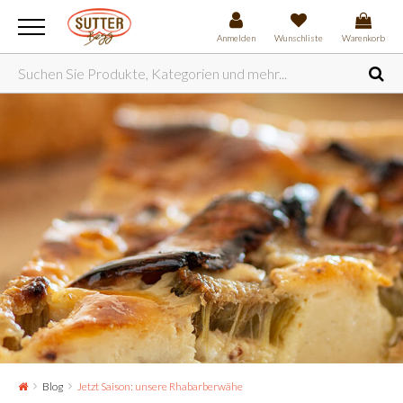
Anmelden
Wunschliste
Warenkorb
Blog
Jetzt Saison: unsere Rhabarberwähe