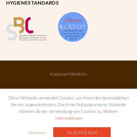
HYGIENESTANDARDS
©
2026 SUTTER BEGG
Diese Webseite verwendet Cookies, um Ihnen den bestmöglichen
Service zu gewährleisten. Durch die Nutzung unserer Webseite
stimmen Sie der Verwendung von Cookies zu.
Weitere
Informationen
IMPRESSUM
AGB
DATENSCHUTZ
Ablehnen
AKZEPTIEREN